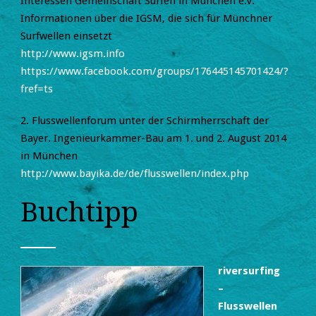
Interessen Gemeinschaft Surfen in München e.V.
Informationen über die IGSM, die sich für Münchner
Surfwellen einsetzt
http://www.igsm.info
https://www.facebook.com/groups/176445145701424/?
fref=ts
2. Flusswellenforum unter der Schirmherrschaft der
Bayer. Ingenieurkammer-Bau am 1. und 2. August 2014
in München
http://www.bayika.de/de/flusswellen/index.php
Buchtipp
riversurfing
–
Flusswellen